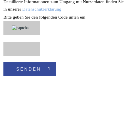
Detaillierte Informationen zum Umgang mit Nutzerdaten finden Sie
in unserer
Datenschutzerklärung
Bitte
Bitte geben Sie den folgenden Code unten ein.
lasse
dieses
Feld
leer.
SENDEN